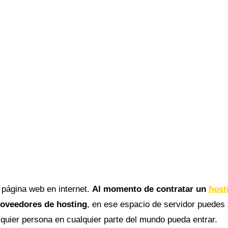
a página web en internet.
Al momento de contratar un
host
roveedores de hosting
, en ese espacio de servidor puedes 
lquier persona en cualquier parte del mundo pueda entrar.