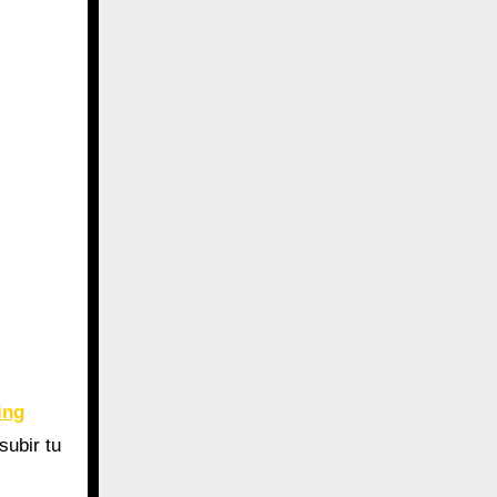
ing
subir tu