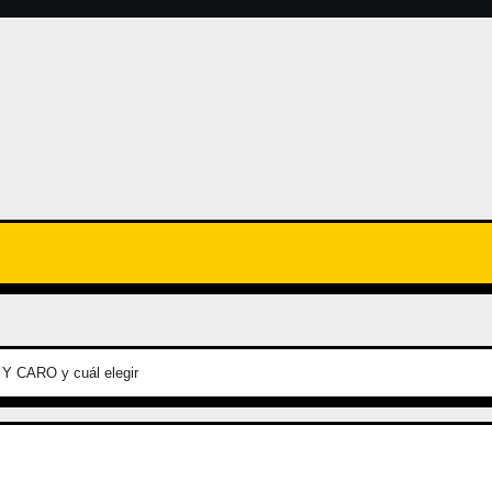
 Y CARO y cuál elegir