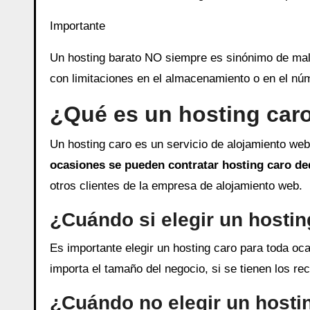
Importante
Un hosting barato NO siempre es sinónimo de ma
con limitaciones en el almacenamiento o en el núm
¿Qué es un hosting car
Un hosting caro es un servicio de alojamiento we
ocasiones se pueden contratar hosting caro de
otros clientes de la empresa de alojamiento web.
¿Cuándo si elegir un hostin
Es importante elegir un hosting caro para toda oc
importa el tamaño del negocio, si se tienen los rec
¿Cuándo no elegir un hosti