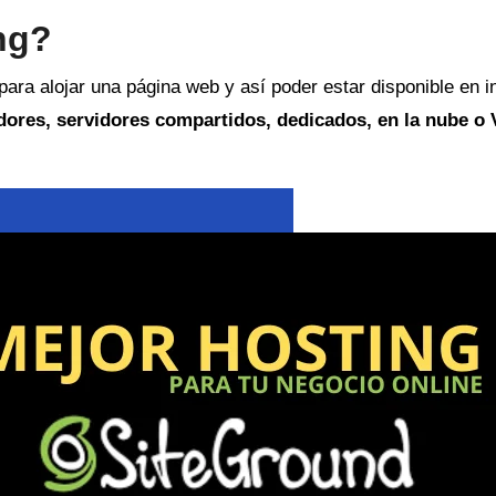
ng?
para alojar una página web y así poder estar disponible en i
idores, servidores compartidos, dedicados, en la nube o