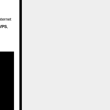
nternet
 VPS
,