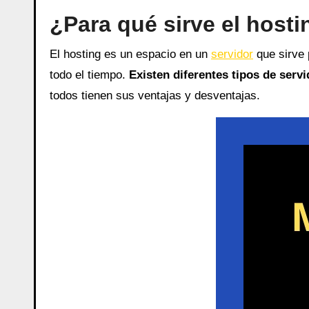
¿Para qué sirve el hosti
El hosting es un espacio en un
servidor
que sirve 
todo el tiempo.
Existen diferentes tipos de serv
todos tienen sus ventajas y desventajas.