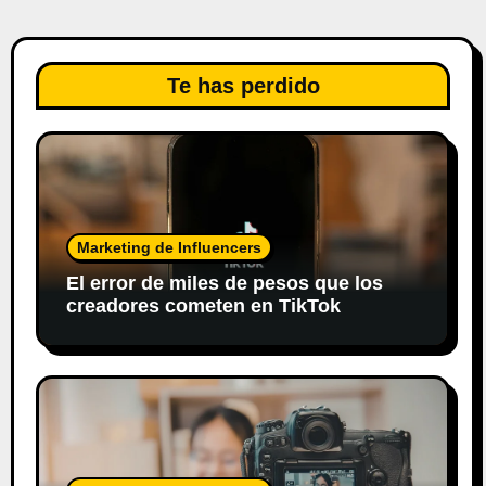
s
Te has perdido
Marketing de Influencers
El error de miles de pesos que los
creadores cometen en TikTok