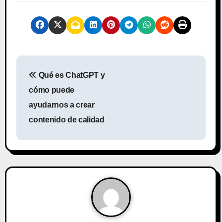
N
Qué es ChatGPT y
a
cómo puede
v
ayudarnos a crear
contenido de calidad
e
g
a
c
i