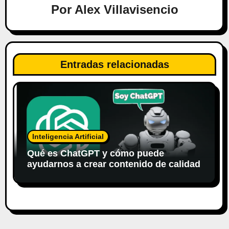
ó
Por
Alex Villavisencio
n
d
Entradas relacionadas
e
e
n
t
Inteligencia Artificial
r
Qué es ChatGPT y cómo puede
ayudarnos a crear contenido de calidad
a
d
a